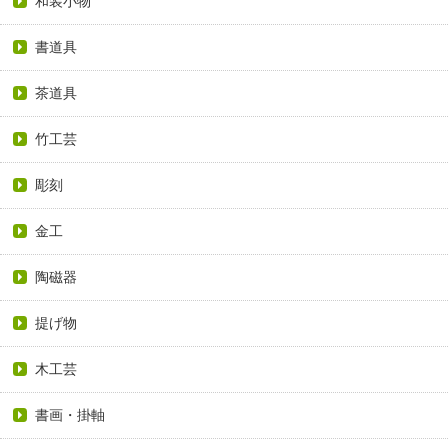
和装小物
書道具
茶道具
竹工芸
彫刻
金工
陶磁器
提げ物
木工芸
書画・掛軸