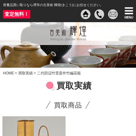
骨董品買い取りなら堺市の古美術 輝煌(きこう)にお任せください。
査定無料！
MENU
HOME
>
買取実績
>
二代田辺竹雲斎作竹編花籠
買取実績
買取商品