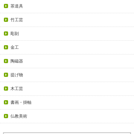
茶道具
竹工芸
彫刻
金工
陶磁器
提げ物
木工芸
書画・掛軸
仏教美術