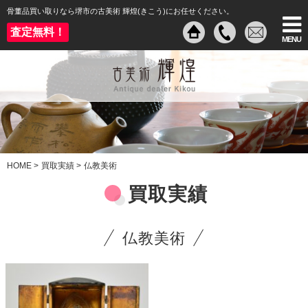
骨董品買い取りなら堺市の古美術 輝煌(きこう)にお任せください。
査定無料！
MENU
HOME
>
買取実績
>
仏教美術
買取実績
仏教美術