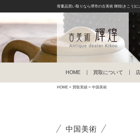
骨董品買い取りなら堺市の古美術 輝煌(きこう)
HOME
買取について
HOME
>
買取実績
>
中国美術
中国美術