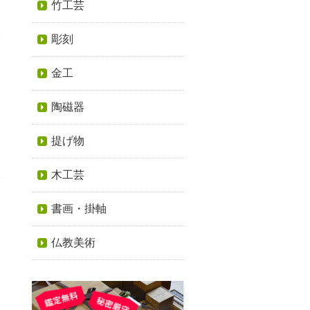
竹工芸
彫刻
金工
陶磁器
提げ物
木工芸
書画・掛軸
仏教美術